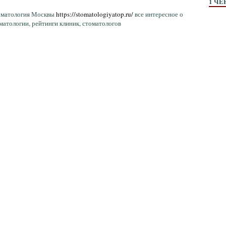
1 ЧЕ
матология Москвы
https://stomatologiyatop.ru/
все интересное о
матологии, рейтинги клиник, стоматологов