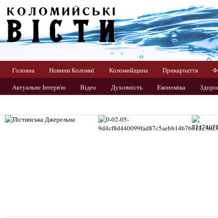
Головна
Новини Коломиї
Коломийщина
Прикарпаття
Ф
Актуальне Інтерв'ю
Відео
Духовність
Економіка
Здоров
Прикарпаття
Світ
Спорт
Україна
Фото
Цікаво