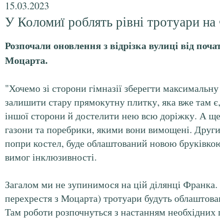
15.03.2023
У Коломиї роблять рівні тротуари на
Розпочали оновлення з відрізка вулиці від поча
Моцарта.
"Хочемо зі сторони гімназії зберегти максимальну
залишити стару прямокутну плитку, яка вже там є, 
іншої сторони й достелити нею всю доріжку. А ще
газони та поребрики, якими вони вимощені. Други
попри костел, буде облаштований новою бруківкою
вимог інклюзивності.
Загалом ми не зупинимося на цій ділянці Франка. 
перехрестя з Моцарта) тротуари будуть облаштован
Там роботи розпочнуться з настанням необхідних 