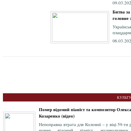
09.03.202
Битва за
головне 
Україн
плацдарм 
06.03.202
КУЛЬТУ
Помер відомий піаніст та композитор Олекс
Козаренко (відео)
Непоправна втрата для Коломиї – у віці 59-ти 
помер відомий піаніст, музикознавец