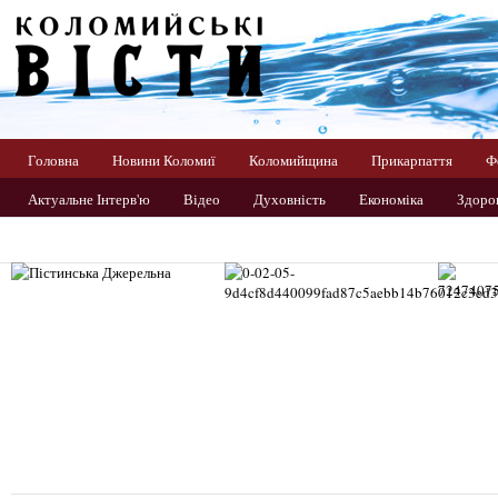
Головна
Новини Коломиї
Коломийщина
Прикарпаття
Ф
Актуальне Інтерв'ю
Відео
Духовність
Економіка
Здоров
Прикарпаття
Світ
Спорт
Україна
Фото
Цікаво