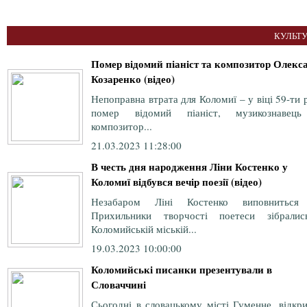
КУЛЬТУ
Помер відомий піаніст та композитор Олекс
Козаренко (відео)
Непоправна втрата для Коломиї – у віці 59-ти 
помер відомий піаніст, музикознавец
композитор...
21.03.2023 11:28:00
В честь дня народження Ліни Костенко у
Коломиї відбувся вечір поезії (відео)
Незабаром Ліні Костенко виповниться
Прихильники творчості поетеси зібрали
Коломийській міській...
19.03.2023 10:00:00
Коломийські писанки презентували в
Словаччині
Сьогодні в словацькому місті Гуменне, відкр