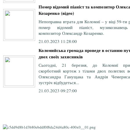
Помер відомий піаніст та композитор Олекс
Козаренко (відео)
Непоправна втрата для Коломиї – у віці 59-ти 
помер відомий піаніст, музикознавец
композитор Олександр Козаренко.
21.03.2023 11:28:00
Коломийська громада проведе в останню пу
двох своїх захисників
Сьогодні, 21 березня, до Коломиї при
скорботний кортеж з тілами двох полеглих во
Олександра Ганущака та Андрія Чемериса
зустріч відбудеться...
21.03.2023 09:27:00