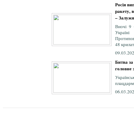
Росія ви
ракету, 
– Залуж
Вночі 9 
Україні
Протипов
48 крилат
09.03.202
Битва за
головне 
Україн
плацдарм 
06.03.202