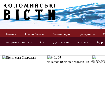
Головна
Новини Коломиї
Коломийщина
Прикарпаття
Ф
Актуальне Інтерв'ю
Відео
Духовність
Економіка
Здоров
Прикарпаття
Світ
Спорт
Україна
Фото
Цікаво