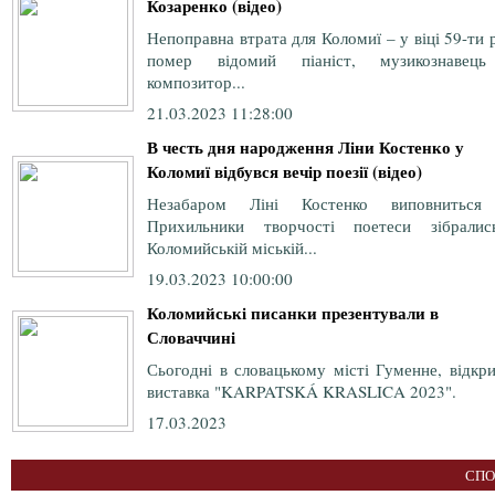
Козаренко (відео)
Непоправна втрата для Коломиї – у віці 59-ти 
помер відомий піаніст, музикознавец
композитор...
21.03.2023 11:28:00
В честь дня народження Ліни Костенко у
Коломиї відбувся вечір поезії (відео)
Незабаром Ліні Костенко виповниться
Прихильники творчості поетеси зібрали
Коломийській міській...
19.03.2023 10:00:00
Коломийські писанки презентували в
Словаччині
Сьогодні в словацькому місті Гуменне, відкр
виставка "KARPATSKÁ KRASLICA 2023".
17.03.2023
СПО