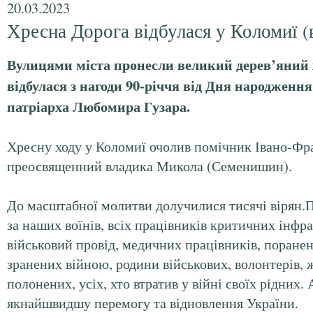
20.03.2023
Хресна Дорога відбулася у Коломиї (
Вулицями міста пронесли великий дерев’яний 
відбулася з нагоди 90-річчя від Дня народженн
патріарха Любомира Гузара.
Хресну ходу у Коломиї очолив помічник Івано-Фра
преосвященний владика Микола (Семенишин).
До масштабної молитви долучилися тисячі вірян.П
за наших воїнів, всіх працівників критичних інфр
військовий провід, медичних працівників, поране
зранених війною, родини військових, волонтерів, 
полонених, усіх, хто втратив у війні своїх рідних. 
якнайшвидшу перемогу та відновлення України.