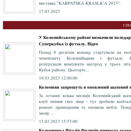
виставка "KARPATSKÁ KRASLICA 2023".
17.03.2023
СПО
У Коломийському районі визначили володар
Суперкубка із футзалу. Відео
Понад 6 десятків команд стартувало на поч
чемпіонату Коломийщини з футзалу. 
розігрували комплекти нагород у трьох ліга
Кубок району. Цьогоріч...
19.03.2023 12:00:00
Коломиян запрошуть в оновлений шаховий 
За останні кілька місяців Коломийський шах
клуб змінив своє лице - тут зробили капітал
ремонт приміщення та оновили меблі. Тепер
знову ...
15.03.2023 15:55:00
Коломиянка Віталія Филипів привезла додо