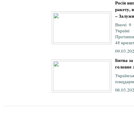
Росія ви
ракету, 
– Залуж
Вночі 9 
Україні
Протипов
48 крилат
09.03.202
Битва за
головне 
Україн
плацдарм 
06.03.202