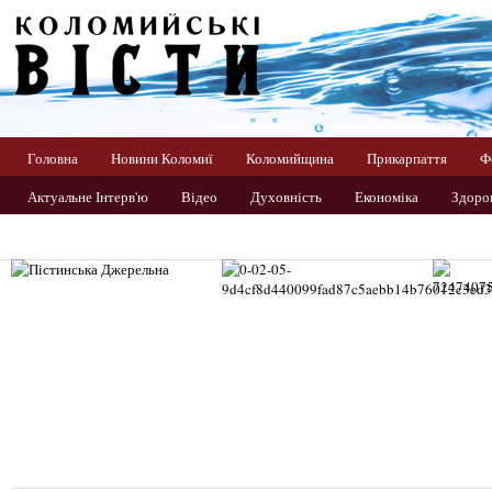
Головна
Новини Коломиї
Коломийщина
Прикарпаття
Ф
Актуальне Інтерв'ю
Відео
Духовність
Економіка
Здоров
Прикарпаття
Світ
Спорт
Україна
Фото
Цікаво